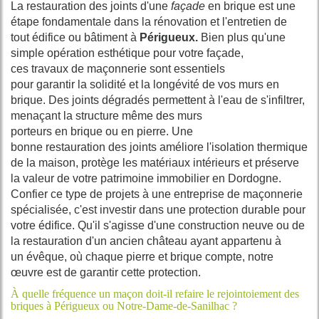
La restauration des joints
d'une
façade
en brique
est une
étape fondamentale dans la
rénovation
et l'entretien de
tout
édifice
ou
bâtiment
à
Périgueux
.
Bien plus qu'une
simple opération esthétique pour votre
façade
,
ces
travaux
de
maçonnerie
sont essentiels
pour
garantir
la
solidité
et la longévité de vos
murs en
brique.
Des
joints
dégradés permettent à l'eau de s'infiltrer,
menaçant la structure même des
murs
porteurs
en
brique
ou en
pierre
. Une
bonne
restauration
des
joints
améliore l'
isolation
thermique
de la
maison
, protège les
matériaux
intérieurs et préserve
la valeur de votre
patrimoine
immobilier en
Dordogne
.
Confier ce type de
projets
à une
entreprise
de maçonnerie
spécialisée, c'est investir dans une protection
durable
pour
votre
édifice.
Qu'il s'agisse d'une construction neuve ou de
la
restauration
d'un ancien
château
ayant appartenu à
un
évêque
, où chaque
pierre
et brique compte, notre
œuvre
est de
garantir
cette protection.
À quelle fréquence un maçon doit-il refaire le rejointoiement des
briques à Périgueux ou Notre-Dame-de-Sanilhac ?